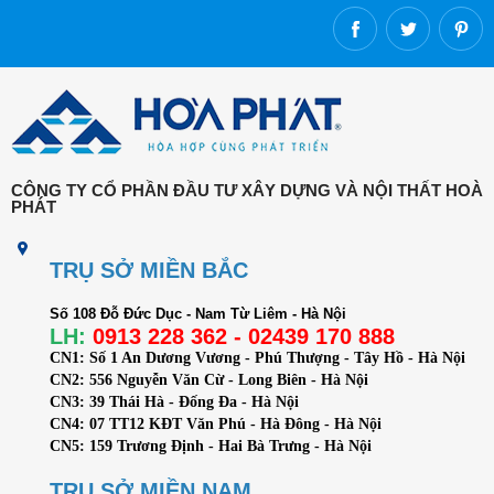
CÔNG TY CỔ PHẦN ĐẦU TƯ XÂY DỰNG VÀ NỘI THẤT HOÀ
PHÁT
TRỤ SỞ MIỀN BẮC
Số 108 Đỗ Đức Dục - Nam Từ Liêm - Hà Nội
LH:
0913 228 362 - 02439 170 888
CN1: Số
1 An Dương Vương - Phú Thượng - Tây Hồ - Hà Nội
CN2: 556 Nguyễn Văn Cừ - Long Biên - Hà Nội
CN3: 39 Thái Hà - Đống Đa - Hà Nội
CN4: 07 TT12 KĐT Văn Phú - Hà Đông - Hà Nội
CN5: 159 Trương Định - Hai Bà Trưng - Hà Nội
TRỤ SỞ MIỀN NAM