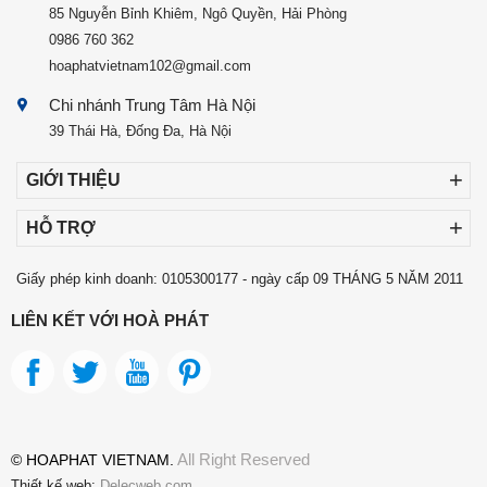
85 Nguyễn Bỉnh Khiêm, Ngô Quyền, Hải Phòng
0986 760 362
hoaphatvietnam102@gmail.com
Chi nhánh Trung Tâm Hà Nội
39 Thái Hà, Đống Đa, Hà Nội
0974 248 666
GIỚI THIỆU
hoaphat.vietnam@gmail.com
Chi nhánh Hà Nội 3
HỖ TRỢ
Số 556 Nguyễn Văn Cừ, Long Biên, Hà Nội
0974 248 666
Giấy phép kinh doanh: 0105300177 - ngày cấp 09 THÁNG 5 NĂM 2011
hoaphatvietnam102@gmail.com
LIÊN KẾT VỚI HOÀ PHÁT
Chi nhánh Hà Nội 2
255 Nguyễn Xiển, Thanh Xuân, Hà Nội
0986 760 362
hoaphatvietnam102@gmail.com
Chi nhánh Hà Nội 1
All Right Reserved
© HOAPHAT VIETNAM.
Số 108 Đỗ Đức Dục, Năm Từ Liêm, Hà Nội
Thiết kế web:
Delecweb.com